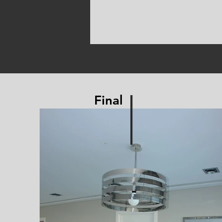
I
Final