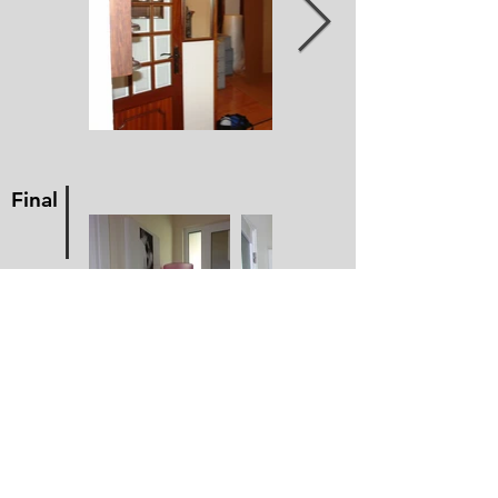
I
Final
Site elaborado por Ideias e não só, lda ®©
Política de Privacidade
|