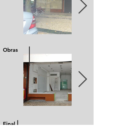
I
Obras
I
Final