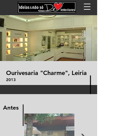
Ourivesaria "Charme", Leiria
2013
I
Antes