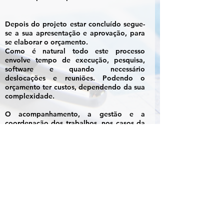
Depois do projeto estar concluído segue-
se a sua apresentação e aprovação, para
se elaborar o orçamento.
Como é natural todo este processo
envolve tempo de execução, pesquisa,
software e quando necessário
deslocações e reuniões. Podendo o
orçamento ter custos, dependendo da sua
complexidade.
O acompanhamento, a gestão e a
coordenação dos trabalhos, nos casos da
remodelação ou conclusão da sua casa,
também têm um valor, mas que o deixa
descansado para continuar a sua vida
normal. As preocupações e os imprevistos
ficam do nosso lado. Se alguma vez
passou pela experiência sabe ao que nos
referimos.
Após a adjudicação, definem-se datas
para o início e previsão da conclusão dos
trabalhos.