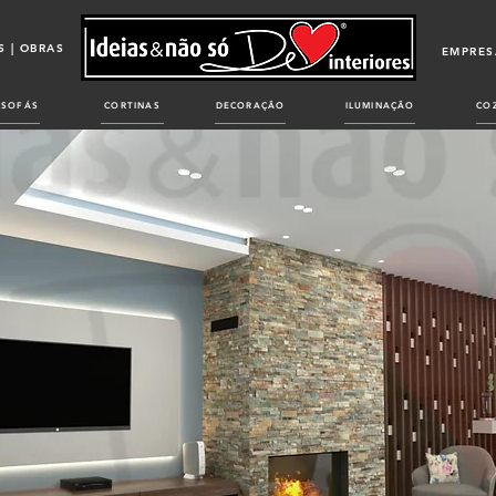
 | OBRAS
EMPRES
SOFÁS
CORTINAS
DECORAÇÃO
ILUMINAÇÃO
CO