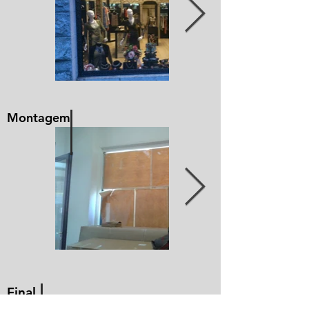
I
Montagem
I
Final